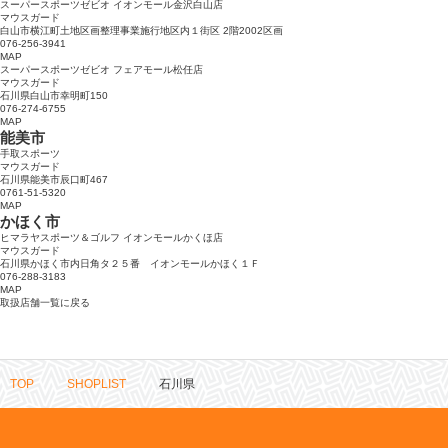
スーパースポーツゼビオ イオンモール金沢白山店
マウスガード
白山市横江町土地区画整理事業施行地区内１街区 2階2002区画
076-256-3941
MAP
スーパースポーツゼビオ フェアモール松任店
マウスガード
石川県白山市幸明町150
076-274-6755
MAP
能美市
手取スポーツ
マウスガード
石川県能美市辰口町467
0761-51-5320
MAP
かほく市
ヒマラヤスポーツ＆ゴルフ イオンモールかくほ店
マウスガード
石川県かほく市内日角タ２５番 イオンモールかほく１Ｆ
076-288-3183
MAP
取扱店舗一覧に戻る
TOP
SHOPLIST
石川県